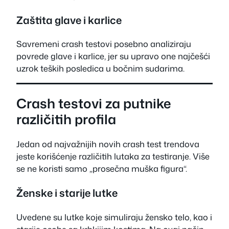
Zaštita glave i karlice
Savremeni crash testovi posebno analiziraju
povrede glave i karlice, jer su upravo one najčešći
uzrok teških posledica u bočnim sudarima.
Crash testovi za putnike
različitih profila
Jedan od najvažnijih novih crash test trendova
jeste korišćenje različitih lutaka za testiranje. Više
se ne koristi samo „prosečna muška figura“.
Ženske i starije lutke
Uvedene su lutke koje simuliraju žensko telo, kao i