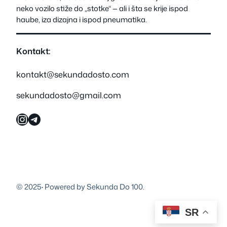
neko vozilo stiže do „stotke“ — ali i šta se krije ispod
haube, iza dizajna i ispod pneumatika.
Kontakt:
kontakt@sekundadosto.com
sekundadosto@gmail.com
Instagram
Telegram
© 2025
·
Powered by Sekunda Do 100.
SR