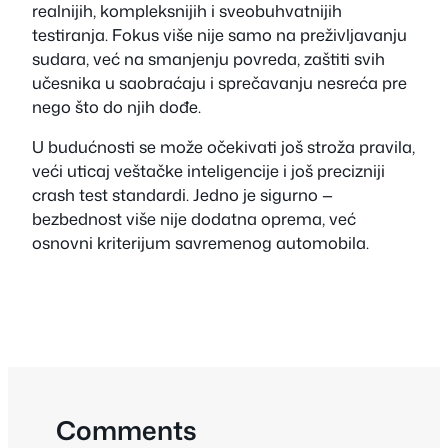
realnijih, kompleksnijih i sveobuhvatnijih
testiranja. Fokus više nije samo na preživljavanju
sudara, već na smanjenju povreda, zaštiti svih
učesnika u saobraćaju i sprečavanju nesreća pre
nego što do njih dođe.
U budućnosti se može očekivati još stroža pravila,
veći uticaj veštačke inteligencije i još precizniji
crash test standardi. Jedno je sigurno —
bezbednost više nije dodatna oprema, već
osnovni kriterijum savremenog automobila.
Comments