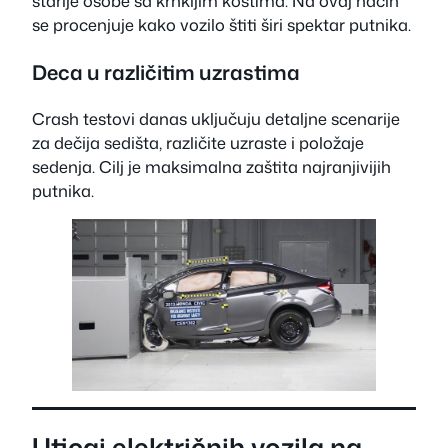
starije osobe sa krhkijim kostima. Na ovaj način
se procenjuje kako vozilo štiti širi spektar putnika.
Deca u različitim uzrastima
Crash testovi danas uključuju detaljne scenarije
za dečija sedišta, različite uzraste i položaje
sedenja. Cilj je maksimalna zaštita najranjivijih
putnika.
Uticaj električnih vozila na