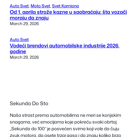
Auto Svet
, 
Moto Svet
, 
Svet Kamiona
Od 1. aprila strože kazne u saobraćaju: šta vozači
moraju da znaju
March 29, 2026
Auto Svet
Vodeći brendovi automobilske industrije 2026.
godine
March 29, 2026
Sekunda Do Sto
Naša strast prema automobilima ne meri se konjskim
snagama, već emocijama koje pokreću svaki obrtaj.
„Sekunda do 100“ je posvećen svima koji vole da čuju
zvuk motora, da osete trzaj gasa i da znaju koliko brzo