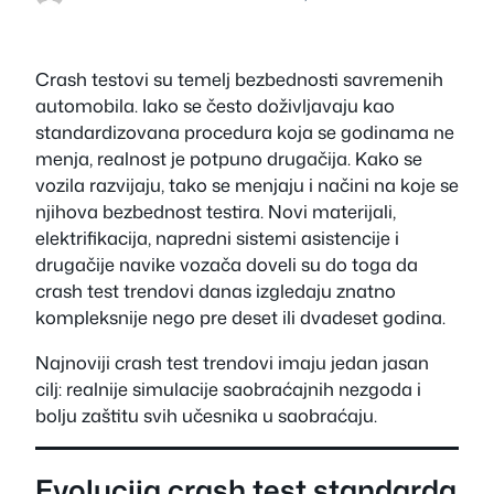
Crash testovi su temelj bezbednosti savremenih
automobila. Iako se često doživljavaju kao
standardizovana procedura koja se godinama ne
menja, realnost je potpuno drugačija. Kako se
vozila razvijaju, tako se menjaju i načini na koje se
njihova bezbednost testira. Novi materijali,
elektrifikacija, napredni sistemi asistencije i
drugačije navike vozača doveli su do toga da
crash test trendovi danas izgledaju znatno
kompleksnije nego pre deset ili dvadeset godina.
Najnoviji crash test trendovi imaju jedan jasan
cilj: realnije simulacije saobraćajnih nezgoda i
bolju zaštitu svih učesnika u saobraćaju.
Evolucija crash test standarda