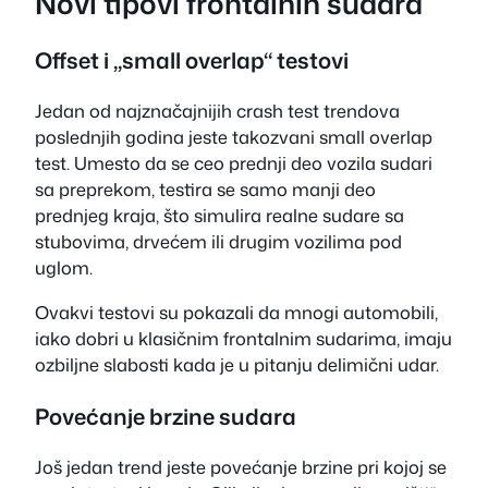
Novi tipovi frontalnih sudara
Offset i „small overlap“ testovi
Jedan od najznačajnijih crash test trendova
poslednjih godina jeste takozvani small overlap
test. Umesto da se ceo prednji deo vozila sudari
sa preprekom, testira se samo manji deo
prednjeg kraja, što simulira realne sudare sa
stubovima, drvećem ili drugim vozilima pod
uglom.
Ovakvi testovi su pokazali da mnogi automobili,
iako dobri u klasičnim frontalnim sudarima, imaju
ozbiljne slabosti kada je u pitanju delimični udar.
Povećanje brzine sudara
Još jedan trend jeste povećanje brzine pri kojoj se