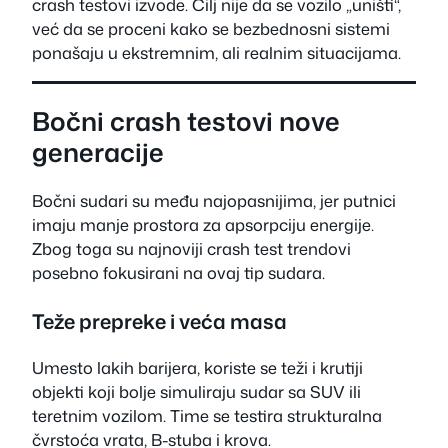
crash testovi izvode. Cilj nije da se vozilo „uništi“,
već da se proceni kako se bezbednosni sistemi
ponašaju u ekstremnim, ali realnim situacijama.
Bočni crash testovi nove
generacije
Bočni sudari su među najopasnijima, jer putnici
imaju manje prostora za apsorpciju energije.
Zbog toga su najnoviji crash test trendovi
posebno fokusirani na ovaj tip sudara.
Teže prepreke i veća masa
Umesto lakih barijera, koriste se teži i krutiji
objekti koji bolje simuliraju sudar sa SUV ili
teretnim vozilom. Time se testira strukturalna
čvrstoća vrata, B-stuba i krova.