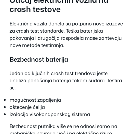
crash testove
Električna vozila donela su potpuno nove izazove
za crash test standarde. Teška baterijska
pakovanja i drugačija raspodela mase zahtevaju
nove metode testiranja.
Bezbednost baterija
Jedan od ključnih crash test trendova jeste
analiza ponašanja baterija tokom sudara. Testira
se:
mogućnost zapaljenja
oštećenje ćelija
izolacija visokonaponskog sistema
Bezbednost putnika više se ne odnosi samo na
mehaničke povrede, već i na električne rizike