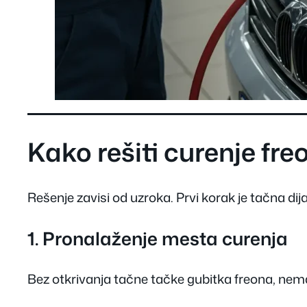
Kako rešiti curenje fr
Rešenje zavisi od uzroka. Prvi korak je tačna di
1. Pronalaženje mesta curenja
Bez otkrivanja tačne tačke gubitka freona, nem