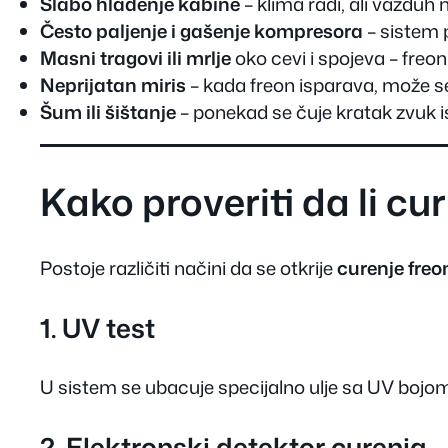
Slabo hlađenje kabine
– klima radi, ali vazduh n
Često paljenje i gašenje kompresora
– sistem p
Masni tragovi ili mrlje
oko cevi i spojeva – freon
Neprijatan miris
– kada freon isparava, može se 
Šum ili šištanje
– ponekad se čuje kratak zvuk i
Kako proveriti da li cur
Postoje različiti načini da se otkrije
curenje freo
1. UV test
U sistem se ubacuje specijalno ulje sa UV bojom
2. Elektronski detektor curenja