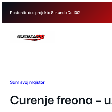
Skip
to
Postanite deo projekta Sekunda Do 100!
content
Sam svoj majstor
Curenje freona – u