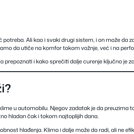
 potreba. Ali kao i svaki drugi sistem, i on može da 
samo da utiče na komfor tokom vožnje, već i na perf
 prepoznati i kako sprečiti dalje curenje ključno je z
ži?
 klime u automobilu. Njegov zadatak je da preuzima topl
tno hladan čak i tokom najtoplijih dana.
obnost hlađenja. Klima i dalje može da radi, ali ne efik