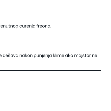
trenutnog curenja freona.
o se dešava nakon punjenja klime ako majstor ne