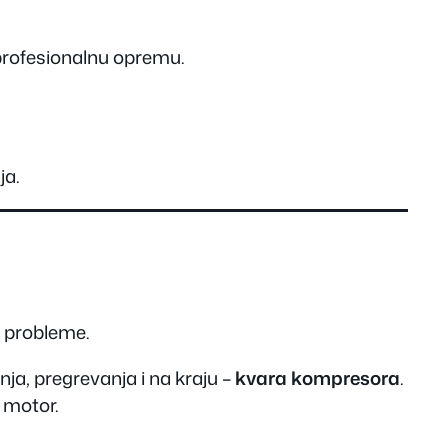
 profesionalnu opremu.
ja.
e probleme.
ja, pregrevanja i na kraju –
kvara kompresora
.
 motor.