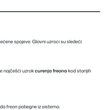
tećene spojeve. Glavni uzroci su sledeći:
je najčešći uzrok
curenja freona
kod starijih
 da freon pobegne iz sistema.