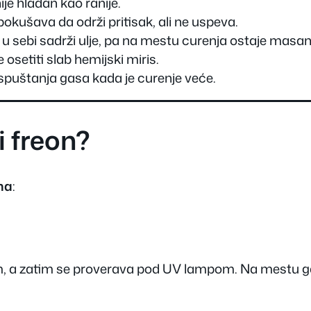
ije hladan kao ranije.
okušava da održi pritisak, ali ne uspeva.
 u sebi sadrži ulje, pa na mestu curenja ostaje masan 
osetiti slab hemijski miris.
spuštanja gasa kada je curenje veće.
i freon?
na
:
, a zatim se proverava pod UV lampom. Na mestu gde f