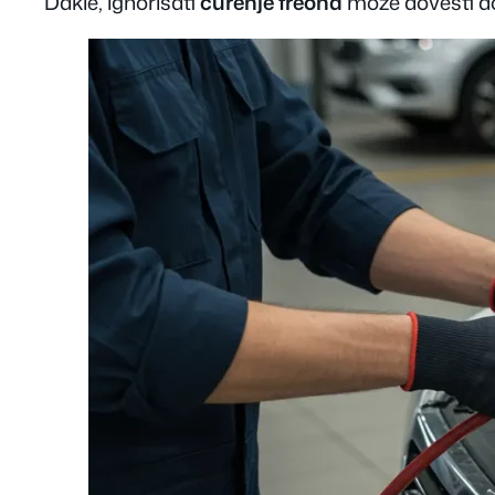
Dakle, ignorisati
curenje freona
može dovesti do