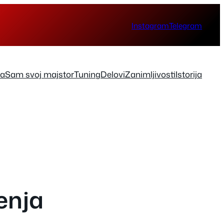
Instagram
Telegram
ka
Sam svoj majstor
Tuning
Delovi
Zanimljivosti
Istorija
enja