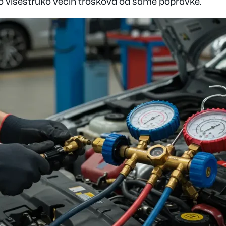
 višestruko većih troškova od same popravke.