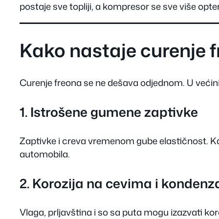
postaje sve topliji, a kompresor se sve više opte
Kako nastaje curenje 
Curenje freona se ne dešava odjednom. U većini s
1. Istrošene gumene zaptivke
Zaptivke i creva vremenom gube elastičnost. Ka
automobila.
2. Korozija na cevima i kondenz
Vlaga, prljavština i so sa puta mogu izazvati ko