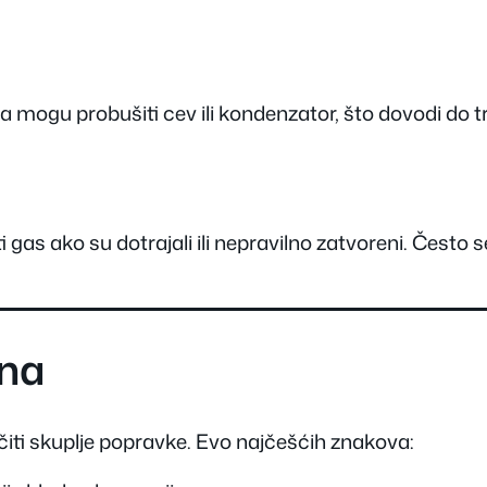
sa mogu probušiti cev ili kondenzator, što dovodi do 
i gas ako su dotrajali ili nepravilno zatvoreni. Čest
ona
ti skuplje popravke. Evo najčešćih znakova: