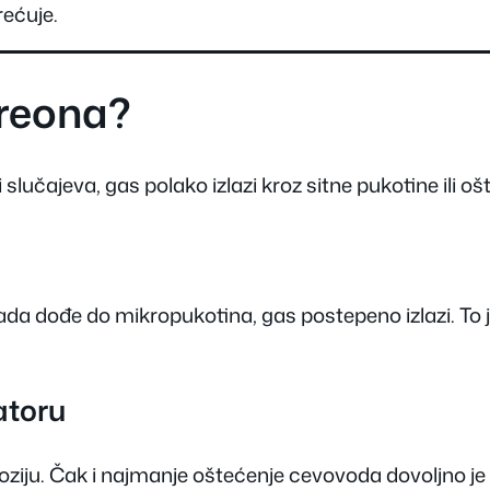
rećuje.
freona?
lučajeva, gas polako izlazi kroz sitne pukotine ili oš
da dođe do mikropukotina, gas postepeno izlazi. To 
atoru
roziju. Čak i najmanje oštećenje cevovoda dovoljno je