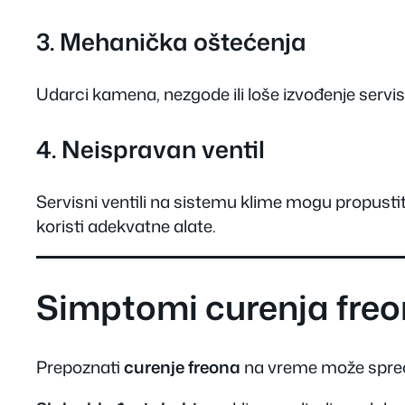
3. Mehanička oštećenja
Udarci kamena, nezgode ili loše izvođenje servi
4. Neispravan ventil
Servisni ventili na sistemu klime mogu propustit
koristi adekvatne alate.
Simptomi curenja fre
Prepoznati
curenje freona
na vreme može spreči