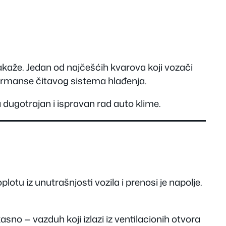
zakaže. Jedan od najčešćih kvarova koji vozači
ormanse čitavog sistema hlađenja.
a dugotrajan i ispravan rad auto klime.
otu iz unutrašnjosti vozila i prenosi je napolje.
asno — vazduh koji izlazi iz ventilacionih otvora