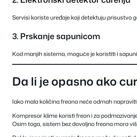
Servisi koriste uređaje koji detektuju prisustv
3. Prskanje sapunicom
Kod manjih sistema, moguće je koristiti i sapuni
Da li je opasno ako cur
Iako mala količina freona neće odmah napraviti
Kompresor klime koristi freon i za podmazivanje
Osim toga, sistem bez dovoljno freona mora više