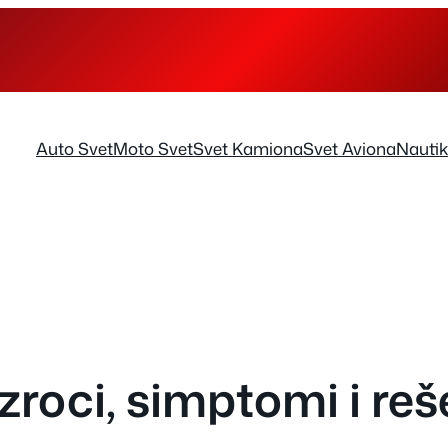
Auto Svet
Moto Svet
Svet Kamiona
Svet Aviona
Nauti
zroci, simptomi i reš