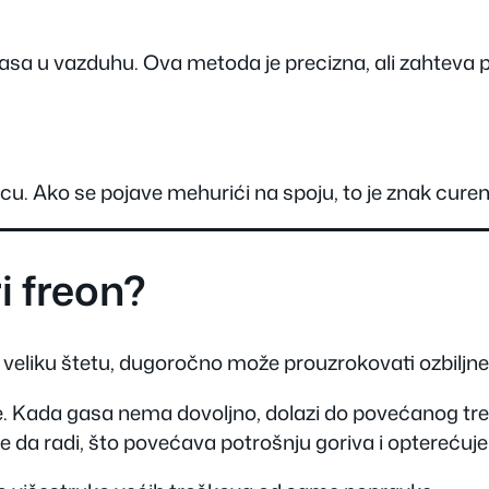
o gasa u vazduhu. Ova metoda je precizna, ali zahteva
cu. Ako se pojave mehurići na spoju, to je znak curen
i freon?
 veliku štetu, dugoročno može prouzrokovati ozbiljn
. Kada gasa nema dovoljno, dolazi do povećanog tren
 da radi, što povećava potrošnju goriva i opterećuje