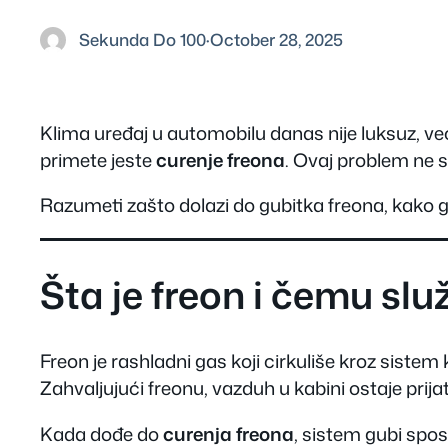
Sekunda Do 100
·
October 28, 2025
Klima uređaj u automobilu danas nije luksuz, već
primete jeste
curenje freona
. Ovaj problem ne 
Razumeti zašto dolazi do gubitka freona, kako ga
Šta je freon i čemu slu
Freon je rashladni gas koji cirkuliše kroz sistem
Zahvaljujući freonu, vazduh u kabini ostaje prija
Kada dođe do
curenja freona
, sistem gubi spos