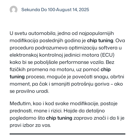
Sekunda Do 100
·
August 14, 2025
U svetu automobila, jedna od najpopularnijih
modifikacija poslednjih godina je
chip tuning
. Ova
procedura podrazumeva optimizaciju softvera u
elektronskoj kontrolnoj jedinici motora (ECU)
kako bi se poboljšale performanse vozila. Bez
fizičkih promena na motoru, uz pomoć
chip
tuning
procesa, moguće je povećati snagu, obrtni
moment, pa čak i smanjiti potrošnju goriva – ako
se pravilno uradi.
Međutim, kao i kod svake modifikacije, postoje
prednosti, mane i rizici. Hajde da detaljno
pogledamo šta
chip tuning
zapravo znači i da li je
pravi izbor za vas.