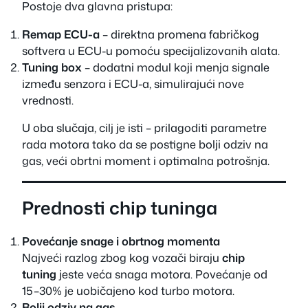
Postoje dva glavna pristupa:
Remap ECU-a
– direktna promena fabričkog
softvera u ECU-u pomoću specijalizovanih alata.
Tuning box
– dodatni modul koji menja signale
između senzora i ECU-a, simulirajući nove
vrednosti.
U oba slučaja, cilj je isti – prilagoditi parametre
rada motora tako da se postigne bolji odziv na
gas, veći obrtni moment i optimalna potrošnja.
Prednosti chip tuninga
Povećanje snage i obrtnog momenta
Najveći razlog zbog kog vozači biraju
chip
tuning
jeste veća snaga motora. Povećanje od
15–30% je uobičajeno kod turbo motora.
Bolji odziv na gas