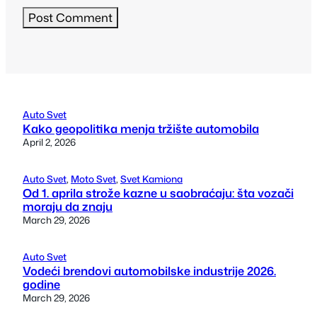
Auto Svet
Kako geopolitika menja tržište automobila
April 2, 2026
Auto Svet
, 
Moto Svet
, 
Svet Kamiona
Od 1. aprila strože kazne u saobraćaju: šta vozači
moraju da znaju
March 29, 2026
Auto Svet
Vodeći brendovi automobilske industrije 2026.
godine
March 29, 2026