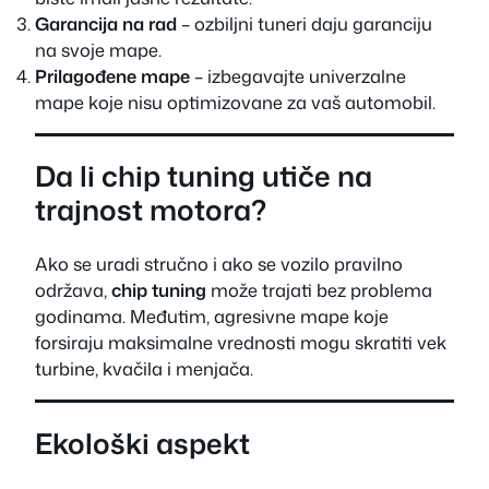
Garancija na rad
– ozbiljni tuneri daju garanciju
na svoje mape.
Prilagođene mape
– izbegavajte univerzalne
mape koje nisu optimizovane za vaš automobil.
Da li chip tuning utiče na
trajnost motora?
Ako se uradi stručno i ako se vozilo pravilno
održava,
chip tuning
može trajati bez problema
godinama. Međutim, agresivne mape koje
forsiraju maksimalne vrednosti mogu skratiti vek
turbine, kvačila i menjača.
Ekološki aspekt