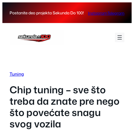
Skip
to
Postanite deo projekta Sekunda Do 100!
Instagram
Telegram
content
Tuning
Chip tuning – sve što
treba da znate pre nego
što povećate snagu
svog vozila