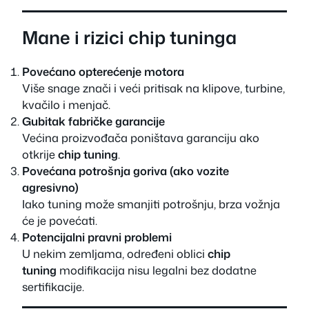
Mane i rizici chip tuninga
Povećano opterećenje motora
Više snage znači i veći pritisak na klipove, turbine,
kvačilo i menjač.
Gubitak fabričke garancije
Većina proizvođača poništava garanciju ako
otkrije
chip tuning
.
Povećana potrošnja goriva (ako vozite
agresivno)
Iako tuning može smanjiti potrošnju, brza vožnja
će je povećati.
Potencijalni pravni problemi
U nekim zemljama, određeni oblici
chip
tuning
modifikacija nisu legalni bez dodatne
sertifikacije.