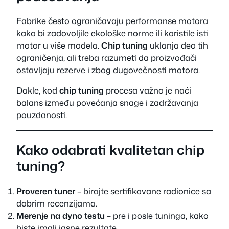
Fabrike često ograničavaju performanse motora
kako bi zadovoljile ekološke norme ili koristile isti
motor u više modela.
Chip tuning
uklanja deo tih
ograničenja, ali treba razumeti da proizvođači
ostavljaju rezerve i zbog dugovečnosti motora.
Dakle, kod
chip tuning
procesa važno je naći
balans između povećanja snage i zadržavanja
pouzdanosti.
Kako odabrati kvalitetan chip
tuning?
Proveren tuner
– birajte sertifikovane radionice sa
dobrim recenzijama.
Merenje na dyno testu
– pre i posle tuninga, kako
biste imali jasne rezultate.