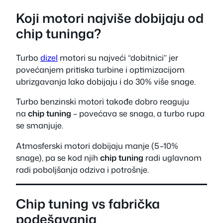
Koji motori najviše dobijaju od
chip tuninga?
Turbo
dizel
motori su najveći “dobitnici” jer
povećanjem pritiska turbine i optimizacijom
ubrizgavanja lako dobijaju i do 30% više snage.
Turbo benzinski motori takođe dobro reaguju
na
chip tuning
– povećava se snaga, a turbo rupa
se smanjuje.
Atmosferski motori dobijaju manje (5–10%
snage), pa se kod njih
chip tuning
radi uglavnom
radi poboljšanja odziva i potrošnje.
Chip tuning vs fabrička
podešavanja