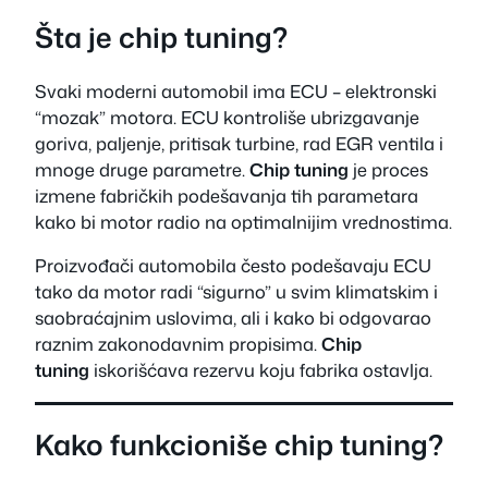
Šta je chip tuning?
Svaki moderni automobil ima ECU – elektronski
“mozak” motora. ECU kontroliše ubrizgavanje
goriva, paljenje, pritisak turbine, rad EGR ventila i
mnoge druge parametre.
Chip tuning
je proces
izmene fabričkih podešavanja tih parametara
kako bi motor radio na optimalnijim vrednostima.
Proizvođači automobila često podešavaju ECU
tako da motor radi “sigurno” u svim klimatskim i
saobraćajnim uslovima, ali i kako bi odgovarao
raznim zakonodavnim propisima.
Chip
tuning
iskorišćava rezervu koju fabrika ostavlja.
Kako funkcioniše chip tuning?