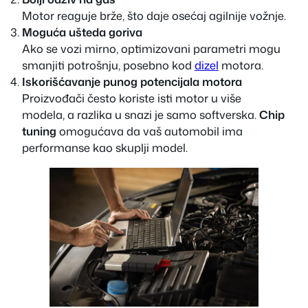
Motor reaguje brže, što daje osećaj agilnije vožnje.
Moguća ušteda goriva
Ako se vozi mirno, optimizovani parametri mogu
smanjiti potrošnju, posebno kod
dizel
motora.
Iskorišćavanje punog potencijala motora
Proizvođači često koriste isti motor u više
modela, a razlika u snazi je samo softverska.
Chip
tuning
omogućava da vaš automobil ima
performanse kao skuplji model.