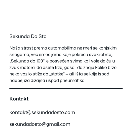
Sekunda Do Sto
Naša strast prema automobilima ne meri se konjskim
snagama, već emocijama koje pokreću svaki obrtaj.
„Sekunda do 100“ je posvećen svima koji vole da čuju
zvuk motora, da osete trzaj gasa i da znaju koliko brzo
neko vozilo stiže do „stotke“ — ali i šta se krije ispod
haube, iza dizajna i ispod pneumatika.
Kontakt:
kontakt@sekundadosto.com
sekundadosto@gmail.com