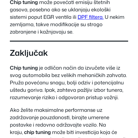
Chip tuning
može povećati emisiju štetnih
gasova, posebno ako se uklanjaju ekološki
sistemi poput EGR ventila ili
DPF filtera.
U nekim
zemljama, takve modifikacije su strogo
zabranjene i kažnjavaju se.
Zaključak
Chip tuning
je odličan način da izvučete više iz
svog automobila bez velikih mehaničkih zahvata.
Pruža povećanu snagu, bolji odziv i potencijalnu
uštedu goriva. Ipak, zahteva pažljiv izbor tunera,
razumevanje rizika i odgovoran pristup vožnji.
Ako želite maksimalne performanse uz
zadržavanje pouzdanosti, birajte umerene
postavke i redovno održavajte vozilo. Na
kraju,
chip tuning
može biti investicija koja će