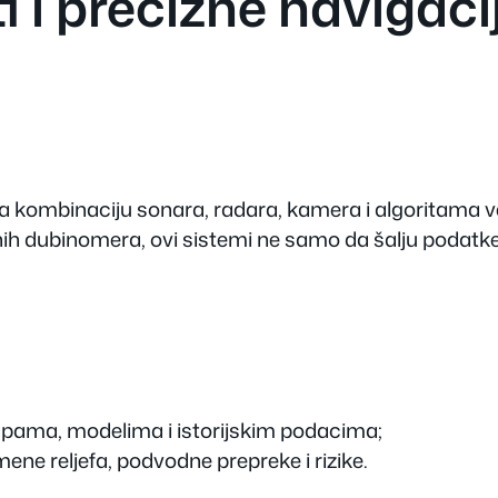
i i precizne navigaci
 kombinaciju sonara, radara, kamera i algoritama ve
ih dubinomera, ovi sistemi ne samo da šalju podatke —
mapama, modelima i istorijskim podacima;
ne reljefa, podvodne prepreke i rizike.