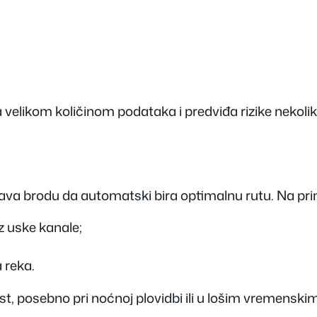
a velikom količinom podataka i predviđa rizike nekoli
va brodu da automatski bira optimalnu rutu. Na pri
z uske kanale;
 reka.
st, posebno pri noćnoj plovidbi ili u lošim vremenski