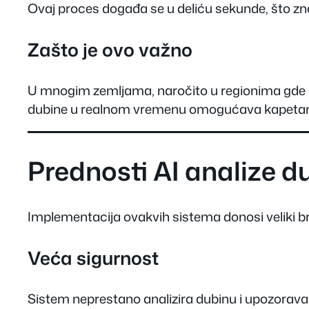
Ovaj proces događa se u deliću sekunde, što zna
Zašto je ovo važno
U mnogim zemljama, naročito u regionima gde su o
dubine u realnom vremenu omogućava kapetanima 
Prednosti AI analize 
Implementacija ovakvih sistema donosi veliki broj
Veća sigurnost
Sistem neprestano analizira dubinu i upozorava