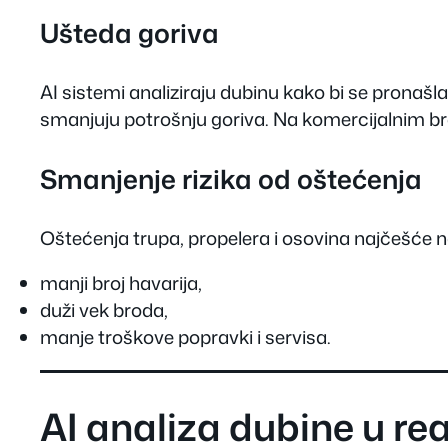
Ušteda goriva
AI sistemi analiziraju dubinu kako bi se pronašl
smanjuju potrošnju goriva. Na komercijalnim b
Smanjenje rizika od oštećenja
Oštećenja trupa, propelera i osovina najčešće n
manji broj havarija,
duži vek broda,
manje troškove popravki i servisa.
AI analiza dubine u re