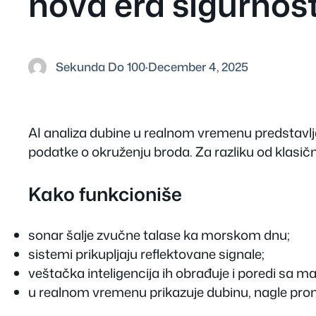
nova era sigurnost
Sekunda Do 100
·
December 4, 2025
AI analiza dubine u realnom vremenu predstavlja
podatke o okruženju broda. Za razliku od klasičn
Kako funkcioniše
sonar šalje zvučne talase ka morskom dnu;
sistemi prikupljaju reflektovane signale;
veštačka inteligencija ih obrađuje i poredi sa 
u realnom vremenu prikazuje dubinu, nagle prome