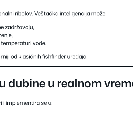
onalni ribolov. Veštačka inteligencija može:
be zadržavaju,
renje,
i temperaturi vode.
rniji od klasičnih fishfinder uređaja.
izu dubine u realnom vre
i i implementira se u: