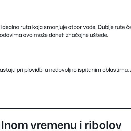
a idealna ruta koja smanjuje otpor vode. Dublje rute 
rodovima ovo može doneti značajne uštede.
astaju pri plovidbi u nedovoljno ispitanim oblastima.
alnom vremenu i ribolov