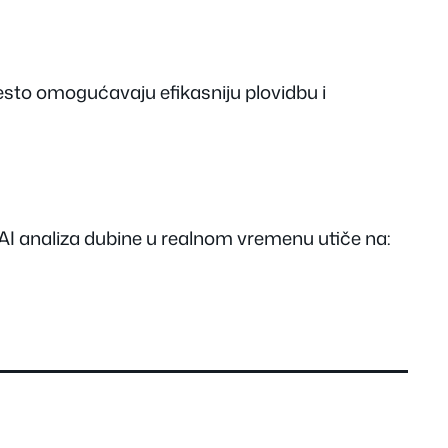
često omogućavaju efikasniju plovidbu i
 AI analiza dubine u realnom vremenu utiče na: