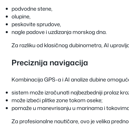
podvodne stene,
olupine,
peskovite sprudove,
nagle padove i uzdizanja morskog dna.
Za razliku od klasičnog dubinometra, AI upravlj
Preciznija navigacija
Kombinacija GPS-a i AI analize dubine omoguća
sistem može izračunati najbezbedniji prolaz kro
može izbeći plitke zone tokom oseke;
pomaže u manevrisanju u marinama i tokovima
Za profesionalne nautičare, ovo je velika predno