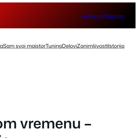
Instagram
Telegram
ka
Sam svoj majstor
Tuning
Delovi
Zanimljivosti
Istorija
nom vremenu –