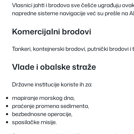
Vlasnici jahti i brodova sve češće ugrađuju ov
napredne sisteme navigacije već su prešle na A
Komercijalni brodovi
Tankeri, kontejnerski brodovi, putnički brodovi i 
Vlade i obalske straže
Državne institucije koriste ih za:
mapiranje morskog dna,
praćenje promena sedimenta,
bezbednosne operacije,
spasilačke misije.