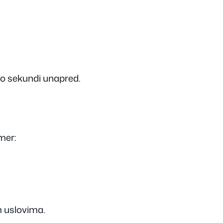
ko sekundi unapred.
mer:
m uslovima.