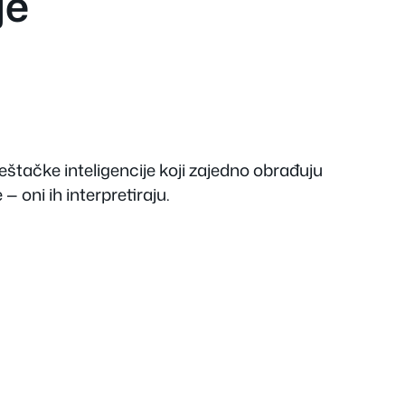
je
štačke inteligencije koji zajedno obrađuju
 oni ih interpretiraju.