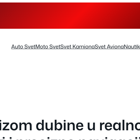
Auto Svet
Moto Svet
Svet Kamiona
Svet Aviona
Nauti
lizom dubine u real