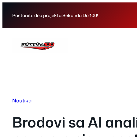
Skip
to
Postanite deo projekta Sekunda Do 100!
content
Nautika
Brodovi sa AI ana