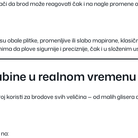
či da brod može reagovati čak i na nagle promene okru
bale plitke, promenljive ili slabo mapirane, klasična
da plove sigurnije i preciznije, čak i u složenim u
dubine u realnom vremenu
 koristi za brodove svih veličina — od malih glisera do
 na: