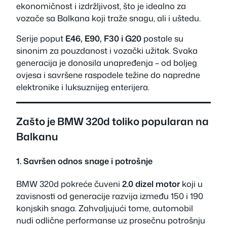
ekonomičnost i izdržljivost, što je idealno za
vozače sa Balkana koji traže snagu, ali i uštedu.
Serije poput
E46, E90, F30 i G20
postale su
sinonim za pouzdanost i vozački užitak. Svaka
generacija je donosila unapređenja – od boljeg
ovjesa i savršene raspodele težine do napredne
elektronike i luksuznijeg enterijera.
Zašto je BMW 320d toliko popularan na
Balkanu
1. Savršen odnos snage i potrošnje
BMW 320d pokreće čuveni
2.0 dizel motor
koji u
zavisnosti od generacije razvija između 150 i 190
konjskih snaga. Zahvaljujući tome, automobil
nudi odlične performanse uz prosečnu potrošnju