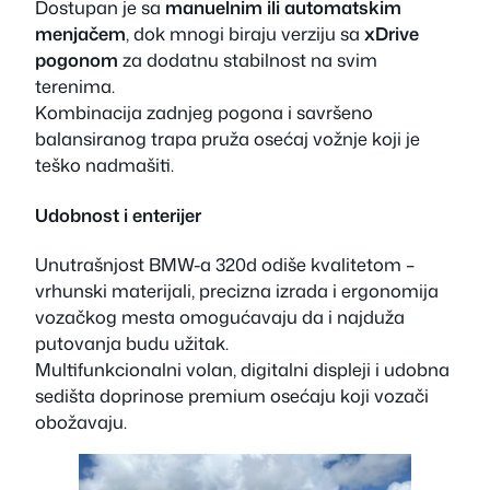
Dostupan je sa
manuelnim ili automatskim
menjačem
, dok mnogi biraju verziju sa
xDrive
pogonom
za dodatnu stabilnost na svim
terenima.
Kombinacija zadnjeg pogona i savršeno
balansiranog trapa pruža osećaj vožnje koji je
teško nadmašiti.
Udobnost i enterijer
Unutrašnjost BMW-a 320d odiše kvalitetom –
vrhunski materijali, precizna izrada i ergonomija
vozačkog mesta omogućavaju da i najduža
putovanja budu užitak.
Multifunkcionalni volan, digitalni displeji i udobna
sedišta doprinose premium osećaju koji vozači
obožavaju.