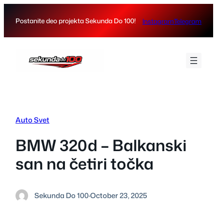
Skip
to
Postanite deo projekta Sekunda Do 100!
Instagram
Telegram
content
Auto Svet
BMW 320d – Balkanski
san na četiri točka
Sekunda Do 100
·
October 23, 2025