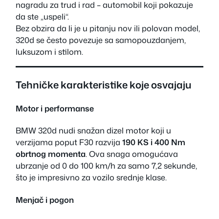
nagradu za trud i rad – automobil koji pokazuje
da ste „uspeli“.
Bez obzira da li je u pitanju nov ili polovan model,
320d se često povezuje sa samopouzdanjem,
luksuzom i stilom.
Tehničke karakteristike koje osvajaju
Motor i performanse
BMW 320d nudi snažan dizel motor koji u
verzijama poput F30 razvija
190 KS i 400 Nm
obrtnog momenta
. Ova snaga omogućava
ubrzanje od 0 do 100 km/h za samo 7,2 sekunde,
što je impresivno za vozilo srednje klase.
Menjač i pogon