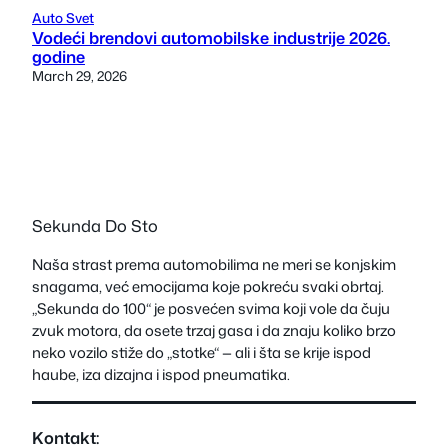
Auto Svet
Vodeći brendovi automobilske industrije 2026.
godine
March 29, 2026
Sekunda Do Sto
Naša strast prema automobilima ne meri se konjskim
snagama, već emocijama koje pokreću svaki obrtaj.
„Sekunda do 100“ je posvećen svima koji vole da čuju
zvuk motora, da osete trzaj gasa i da znaju koliko brzo
neko vozilo stiže do „stotke“ — ali i šta se krije ispod
haube, iza dizajna i ispod pneumatika.
Kontakt: