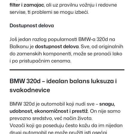
filter i zamajac
, ali uz pravilnu vožnju i redovne
servise, ti problemi se mogu izbeći.
Dostupnost delova
Još jedan razlog popularnosti BMW-a 320d na
Balkanu je
dostupnost delova
. Sve, od originalnih
do zamenskih komponenti, može se pronaći lako
i po pristupačnim cenama.
BMW 320d – idealan balans luksuza i
svakodnevice
BMW 320d je automobil koji nudi sve –
snagu,
udobnost, ekonomičnost i prestiž
. On nije samo
prevozno sredstvo, već način života.
Vozači koji ga poseduju često kažu da im nijedan
drugi automobil ne može pružiti isti osećaj