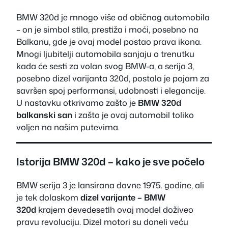
BMW 320d je mnogo više od običnog automobila
– on je simbol stila, prestiža i moći, posebno na
Balkanu, gde je ovaj model postao prava ikona.
Mnogi ljubitelji automobila sanjaju o trenutku
kada će sesti za volan svog BMW-a, a serija 3,
posebno dizel varijanta 320d, postala je pojam za
savršen spoj performansi, udobnosti i elegancije.
U nastavku otkrivamo zašto je
BMW 320d
balkanski san
i zašto je ovaj automobil toliko
voljen na našim putevima.
Istorija BMW 320d – kako je sve počelo
BMW serija 3 je lansirana davne 1975. godine, ali
je tek dolaskom
dizel varijante – BMW
320d
krajem devedesetih ovaj model doživeo
pravu revoluciju. Dizel motori su doneli veću