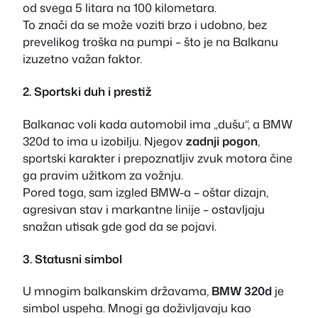
od svega 5 litara na 100 kilometara.
To znači da se može voziti brzo i udobno, bez
prevelikog troška na pumpi – što je na Balkanu
izuzetno važan faktor.
2. Sportski duh i prestiž
Balkanac voli kada automobil ima „dušu“, a BMW
320d to ima u izobilju. Njegov
zadnji pogon
,
sportski karakter i prepoznatljiv zvuk motora čine
ga pravim užitkom za vožnju.
Pored toga, sam izgled BMW-a – oštar dizajn,
agresivan stav i markantne linije – ostavljaju
snažan utisak gde god da se pojavi.
3. Statusni simbol
U mnogim balkanskim državama,
BMW 320d
je
simbol uspeha. Mnogi ga doživljavaju kao