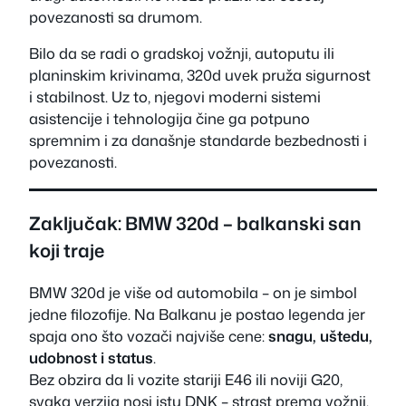
povezanosti sa drumom.
Bilo da se radi o gradskoj vožnji, autoputu ili
planinskim krivinama, 320d uvek pruža sigurnost
i stabilnost. Uz to, njegovi moderni sistemi
asistencije i tehnologija čine ga potpuno
spremnim i za današnje standarde bezbednosti i
povezanosti.
Zaključak: BMW 320d – balkanski san
koji traje
BMW 320d je više od automobila – on je simbol
jedne filozofije. Na Balkanu je postao legenda jer
spaja ono što vozači najviše cene:
snagu, uštedu,
udobnost i status
.
Bez obzira da li vozite stariji E46 ili noviji G20,
svaka verzija nosi istu DNK – strast prema vožnji.