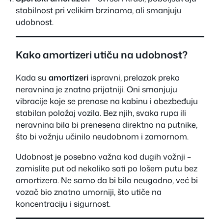
stabilnost pri velikim brzinama, ali smanjuju
udobnost.
Kako amortizeri utiču na udobnost?
Kada su
amortizeri
ispravni, prelazak preko
neravnina je znatno prijatniji. Oni smanjuju
vibracije koje se prenose na kabinu i obezbeđuju
stabilan položaj vozila. Bez njih, svaka rupa ili
neravnina bila bi prenesena direktno na putnike,
što bi vožnju učinilo neudobnom i zamornom.
Udobnost je posebno važna kod dugih vožnji –
zamislite put od nekoliko sati po lošem putu bez
amortizera. Ne samo da bi bilo neugodno, već bi
vozač bio znatno umorniji, što utiče na
koncentraciju i sigurnost.