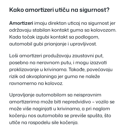
Kako amortizeri utiču na sigurnost?
Amortizeri
imaju direktan uticaj na sigurnost jer
održavaju stabilan kontakt guma sa kolovozom.
Kada točak izgubi kontakt sa podlogom,
automobil gubi prianjanje i upravljivost.
Loši amortizeri produžavaju zaustavni put,
posebno na neravnom putu, i mogu izazvati
proklizavanje u krivinama. Takođe, povećavaju
rizik od akvaplaninga jer guma ne naleže
ravnomerno na kolovoz.
Upravljanje automobilom sa neispravnim
amortizerima može biti nepredvidivo – vozilo se
može više naginjati u krivinama, a pri naglom
kočenju nos automobila se previše spušta, što
utiče na raspodelu sile kočenja.