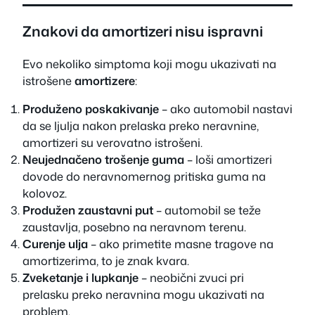
Znakovi da amortizeri nisu ispravni
Evo nekoliko simptoma koji mogu ukazivati na
istrošene
amortizere
:
Produženo poskakivanje
– ako automobil nastavi
da se ljulja nakon prelaska preko neravnine,
amortizeri su verovatno istrošeni.
Neujednačeno trošenje guma
– loši amortizeri
dovode do neravnomernog pritiska guma na
kolovoz.
Produžen zaustavni put
– automobil se teže
zaustavlja, posebno na neravnom terenu.
Curenje ulja
– ako primetite masne tragove na
amortizerima, to je znak kvara.
Zveketanje i lupkanje
– neobični zvuci pri
prelasku preko neravnina mogu ukazivati na
problem.