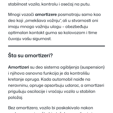
stabilnost vozila, kontrolu i osećaj na putu.
Mnogi vozači
amortizere
posmatraju samo kao
deo koji „omekšava vožnju“, ali u stvarnosti oni
imaju mnogo važniju ulogu – obezbeđuju
optimalan kontakt guma sa kolovozom i time
čuvaju vašu sigurnost.
Šta su amortizeri?
Amortizeri
su deo sistema ogibljenja (suspension)
i njihova osnovna funkcija je da kontrolišu
kretanje opruga. Kada automobil naiđe na
neravninu, opruge apsorbuju udarac, a amortizeri
prigušuju oscilacije i vraćaju vozilo u stabilan
položaj.
Bez amortizera, vozilo bi poskakivalo nakon