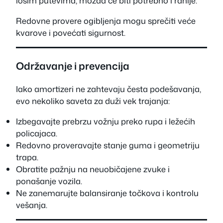
lošim putevima, možda će biti potrebno i ranije.
Redovne provere ogibljenja mogu sprečiti veće
kvarove i povećati sigurnost.
Održavanje i prevencija
Iako amortizeri ne zahtevaju česta podešavanja,
evo nekoliko saveta za duži vek trajanja:
Izbegavajte prebrzu vožnju preko rupa i ležećih
policajaca.
Redovno proveravajte stanje guma i geometriju
trapa.
Obratite pažnju na neuobičajene zvuke i
ponašanje vozila.
Ne zanemarujte balansiranje točkova i kontrolu
vešanja.