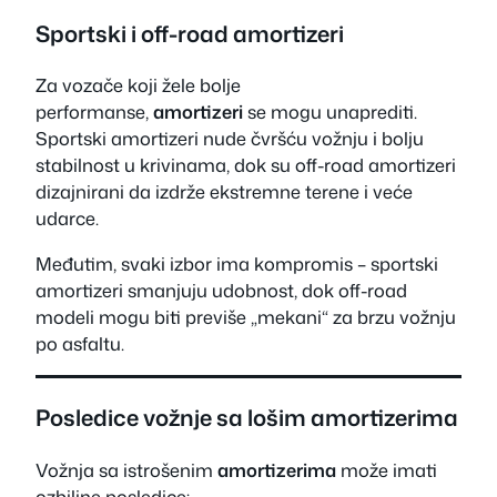
Sportski i off-road amortizeri
Za vozače koji žele bolje
performanse,
amortizeri
se mogu unaprediti.
Sportski amortizeri nude čvršću vožnju i bolju
stabilnost u krivinama, dok su off-road amortizeri
dizajnirani da izdrže ekstremne terene i veće
udarce.
Međutim, svaki izbor ima kompromis – sportski
amortizeri smanjuju udobnost, dok off-road
modeli mogu biti previše „mekani“ za brzu vožnju
po asfaltu.
Posledice vožnje sa lošim amortizerima
Vožnja sa istrošenim
amortizerima
može imati
ozbiljne posledice: