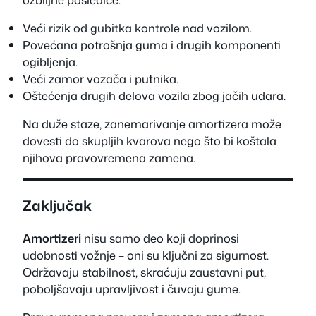
Veći rizik od gubitka kontrole nad vozilom.
Povećana potrošnja guma i drugih komponenti
ogibljenja.
Veći zamor vozača i putnika.
Oštećenja drugih delova vozila zbog jačih udara.
Na duže staze, zanemarivanje amortizera može
dovesti do skupljih kvarova nego što bi koštala
njihova pravovremena zamena.
Zaključak
Amortizeri
nisu samo deo koji doprinosi
udobnosti vožnje – oni su ključni za sigurnost.
Održavaju stabilnost, skraćuju zaustavni put,
poboljšavaju upravljivost i čuvaju gume.