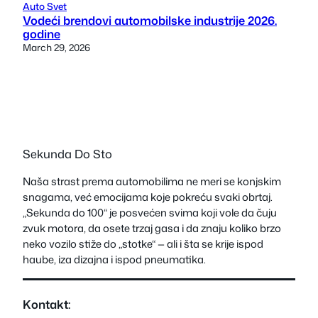
Auto Svet
Vodeći brendovi automobilske industrije 2026.
godine
March 29, 2026
Sekunda Do Sto
Naša strast prema automobilima ne meri se konjskim
snagama, već emocijama koje pokreću svaki obrtaj.
„Sekunda do 100“ je posvećen svima koji vole da čuju
zvuk motora, da osete trzaj gasa i da znaju koliko brzo
neko vozilo stiže do „stotke“ — ali i šta se krije ispod
haube, iza dizajna i ispod pneumatika.
Kontakt: