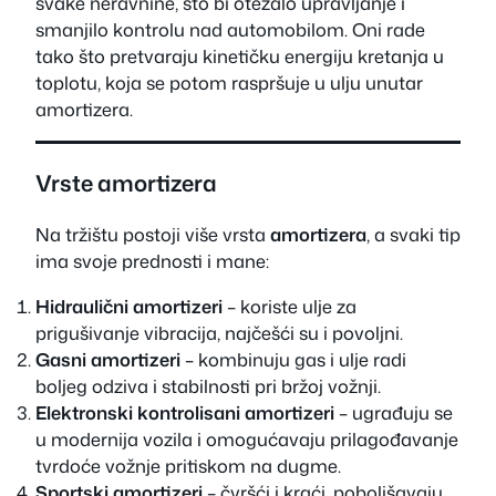
svake neravnine, što bi otežalo upravljanje i
smanjilo kontrolu nad automobilom. Oni rade
tako što pretvaraju kinetičku energiju kretanja u
toplotu, koja se potom raspršuje u ulju unutar
amortizera.
Vrste amortizera
Na tržištu postoji više vrsta
amortizera
, a svaki tip
ima svoje prednosti i mane:
Hidraulični amortizeri
– koriste ulje za
prigušivanje vibracija, najčešći su i povoljni.
Gasni amortizeri
– kombinuju gas i ulje radi
boljeg odziva i stabilnosti pri bržoj vožnji.
Elektronski kontrolisani amortizeri
– ugrađuju se
u modernija vozila i omogućavaju prilagođavanje
tvrdoće vožnje pritiskom na dugme.
Sportski amortizeri
– čvršći i kraći, poboljšavaju